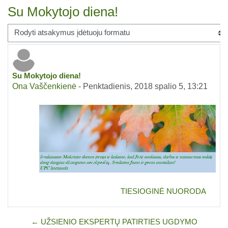
Su Mokytojo diena!
Rodymo režimas
Su Mokytojo diena!
Atsakymų skaičius: 0
Ona Vaščenkienė
-
Penktadienis, 2018 spalio 5, 13:21
TIESIOGINĖ NUORODA
← UŽSIENIO EKSPERTŲ PATIRTIES UGDYMO