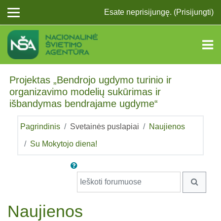
Pereiti į pagrindinį turinį
Esate neprisijungę. (
Prisijungti
)
Projektas „Bendrojo ugdymo turinio ir
organizavimo modelių sukūrimas ir
išbandymas bendrajame ugdyme“
Pagrindinis
Svetainės puslapiai
Naujienos
Su Mokytojo diena!
Ieškoti forumuose
IEŠKO
Naujienos