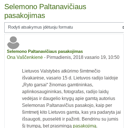
Selemono Paltanavičiaus
pasakojimas
Rodymo režimas
Selemono Paltanavičiaus pasakojimas
Atsakymų skaičius: 0
Ona Vaščenkienė
-
Pirmadienis, 2018 vasario 19, 10:50
Lietuvos Valstybės atkūrimo šimtmečio
išvakarėse, vasario 15 d. Lietuvos radijo laidoje
„Ryto garsai“ žinomas gamtininkas,
aplinkosaugininkas, fotografas, radijo laidų
vedėjas ir daugelio knygų apie gamtą autorius
Selemonas Paltanavičius pasakojo, kaip per
šimtmetį kito Lietuvos gamta, kas yra padaryta jai
išsaugoti, puoselėti ir pažinti. Bendrinu su jumis
šį trumpą, bet prasmingą
pasakojimą
.