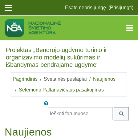
Pereiti į pagrindinį turinį
Esate neprisijungę. (
Prisijungti
)
Projektas „Bendrojo ugdymo turinio ir
organizavimo modelių sukūrimas ir
išbandymas bendrajame ugdyme“
Pagrindinis
Svetainės puslapiai
Naujienos
Selemono Paltanavičiaus pasakojimas
Ieškoti forumuose
IEŠKO
Naujienos